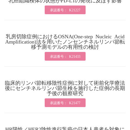
乳癌組織検体の状態がPD-L1の発現に及ぼす影響
承認番号： K21227
乳房切除症例におけるOSNA(One-step Nucleic Acid
Amplification)法を用いたノンセンチネルリンパ節転
移予測モデルの有用性の検討
承認番号： K21433
臨床的リンパ節転移陰性症例に対して術前化学療法
後にセンチネルリンパ節生検を施行した症例の長期
予後の観察研究
承認番号： K21477
HR陽性／HER2陰性進行乳癌の日本人患者を対象に