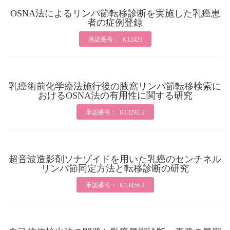
OSNA法によるリンパ節転移診断を実施した乳癌患
者の症例登録
承認番号： K12423
乳癌術前化学療法施行後の腋窩リンパ節転移検索に
おけるOSNA法の有用性に関する研究
承認番号： K13292-2
超音波造影剤ソナゾイドを用いた乳癌のセンチネル
リンパ節同定方法と転移診断の研究
承認番号： K13456-4