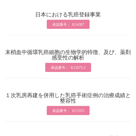
日本における乳癌登録事業
承認番号： K14307
末梢血中循環乳癌細胞の生物学的特徴、及び、薬剤
感受性の解析
承認番号： K15075-2
１次乳房再建を併用した乳癌手術症例の治療成績と
整容性
承認番号： K15353