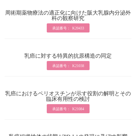
周術期薬物療法の適正化に向けた阪大乳腺内分泌外
科の観察研究
承認番号： K20433
乳癌に対する特異的抗原構造の同定
承認番号： K21038
乳癌におけるペリオスチンが示す役割の解明とその
臨床有用性の検討
承認番号： K21084