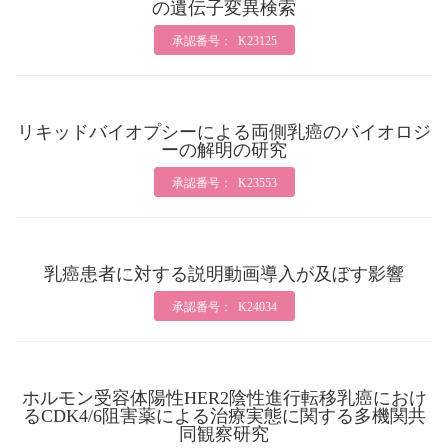
の遺伝子変異検索
承認番号： K23125
リキッドバイオプシーによる両側乳癌のバイオロジ
ーの解明の研究
承認番号： K23553
乳癌患者に対する説明動画導入が及ぼす影響
承認番号： K24034
ホルモン受容体陽性HER2陰性進行転移乳癌におけ
るCDK4/6阻害薬による治療実態に関する多機関共
同観察研究