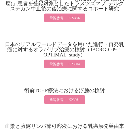
癌)」患者を登録対象としたトラスツズマブ デルク
ステカン中止後の後治療に関するコホート研究
承認番号： K22456
日本のリアルワールドデータを用いた進行・再発乳
癌に対するオラパリブ治療の検討（JBCRG-C09：
OPTIMAL study）
承認番号： K23004
術前TCHP療法における浮腫の検討
承認番号： K23061
血漿と腋窩リンパ節可溶液における乳癌原発巣由来