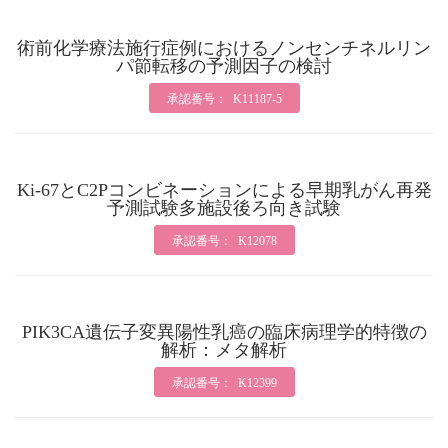
術前化学療法施行症例におけるノンセンチネルリン
パ節転移の予測因子の検討
承認番号： K11187-5
Ki-67とC2Pコンビネーションによる早期乳がん再発
予測試験多施設後ろ向き試験
承認番号： K12078
PIK3CA遺伝子変異陽性乳癌の臨床病理学的特徴の
解析：メタ解析
承認番号： K12399