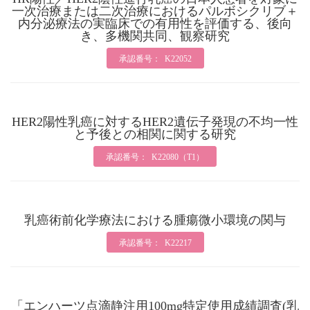
一次治療または二次治療におけるパルボシクリブ＋
内分泌療法の実臨床での有用性を評価する、後向
き、多機関共同、観察研究
承認番号： K22052
HER2陽性乳癌に対するHER2遺伝子発現の不均一性
と予後との相関に関する研究
承認番号： K22080（T1）
乳癌術前化学療法における腫瘍微小環境の関与
承認番号： K22217
「エンハーツ点滴静注用100mg特定使用成績調査(乳