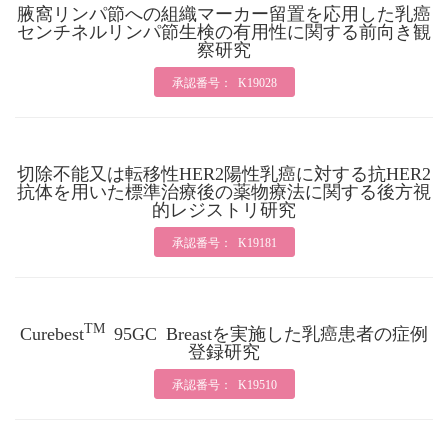
腋窩リンパ節への組織マーカー留置を応用した乳癌
センチネルリンパ節生検の有用性に関する前向き観
察研究
承認番号： K19028
切除不能又は転移性HER2陽性乳癌に対する抗HER2
抗体を用いた標準治療後の薬物療法に関する後方視
的レジストリ研究
承認番号： K19181
TM
Curebest
95GC Breastを実施した乳癌患者の症例
登録研究
承認番号： K19510