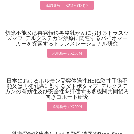
承認番号： K23136(T34)-2
切除不能又は再発転移再発乳がんにおけるトラスツ
ズマブ デルクステカン治療に関連するバイオマー
カーを探索するトランスレーショナル研究
承認番号：K25044
日本におけるホルモン受容体陽性HER2陰性手術不
能又は再発乳癌に対するダトポタマブ デルクステ
カンの有効性及び安全性を評価する多機関共同後ろ
向きコホート研究
承認番号：K25564
乳癌骨転移患者における顎骨特異的Bone Scan