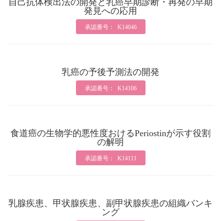
自己抗体検出法の開発と乳癌早期診断・再発の早期
発見への応用
承認番号： K14046
乳癌の予後予測法の開発
承認番号： K14106
食道癌の生物学的悪性度おけるPeriostinが示す役割
の解明
承認番号： K14111
乳腺疾患、甲状腺疾患、副甲状腺疾患の組織バンキ
ング