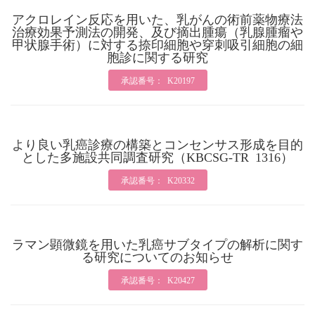
アクロレイン反応を用いた、乳がんの術前薬物療法
治療効果予測法の開発、及び摘出腫瘍（乳腺腫瘤や
甲状腺手術）に対する捺印細胞や穿刺吸引細胞の細
胞診に関する研究
承認番号： K20197
より良い乳癌診療の構築とコンセンサス形成を目的
とした多施設共同調査研究（KBCSG-TR 1316）
承認番号： K20332
ラマン顕微鏡を用いた乳癌サブタイプの解析に関す
る研究についてのお知らせ
承認番号： K20427