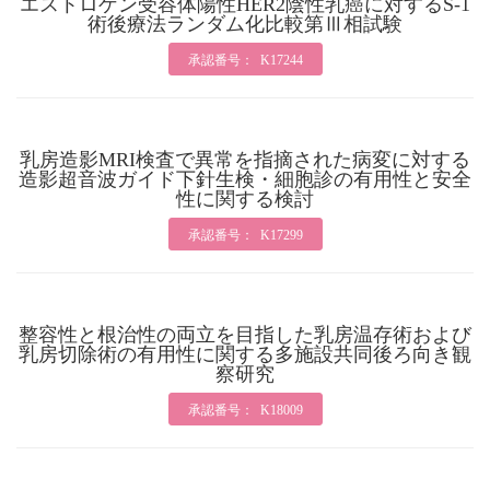
エストロゲン受容体陽性HER2陰性乳癌に対するS-1
術後療法ランダム化比較第Ⅲ相試験
承認番号： K17244
乳房造影MRI検査で異常を指摘された病変に対する
造影超音波ガイド下針生検・細胞診の有用性と安全
性に関する検討
承認番号： K17299
整容性と根治性の両立を目指した乳房温存術および
乳房切除術の有用性に関する多施設共同後ろ向き観
察研究
承認番号： K18009